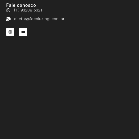
Fale conosco
(11) 93208-5321
diretor@focoluzmgt.com.br