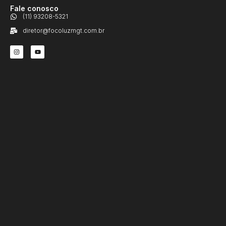
Fale conosco
(11) 93208-5321
diretor@focoluzmgt.com.br